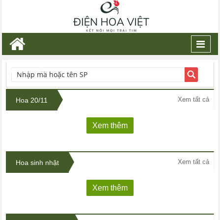
Toggl
navig
TÌM KIẾM
Xem tất cả
Hoa 20/11
Xem thêm
Xem tất cả
Hoa sinh nhật
Xem thêm