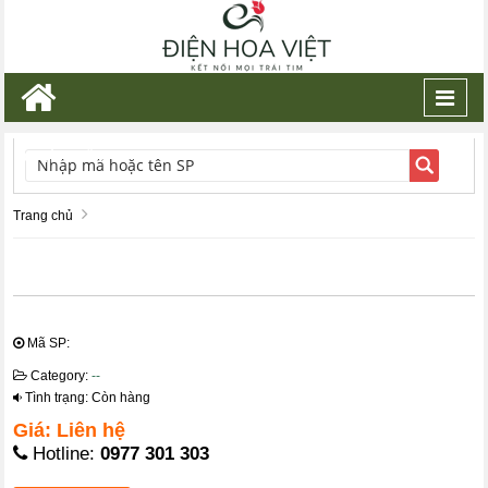
Toggl
navig
TÌM KIẾM
Trang chủ
Mã SP:
Category:
--
Tình trạng: Còn hàng
Giá: Liên hệ
Hotline:
0977 301 303