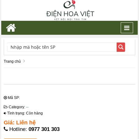
Toggl
navig
TÌM KIẾM
Trang chủ
Mã SP:
Category:
--
Tình trạng: Còn hàng
Giá: Liên hệ
Hotline:
0977 301 303