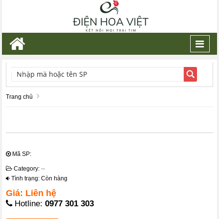
Toggl
navig
TÌM KIẾM
Trang chủ
Mã SP:
Category:
--
Tình trạng: Còn hàng
Giá: Liên hệ
Hotline:
0977 301 303