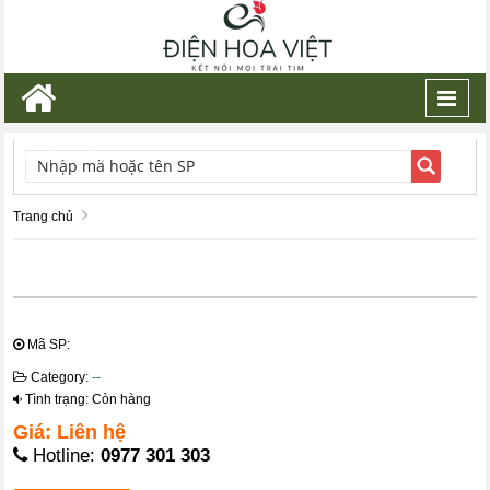
Toggl
navig
TÌM KIẾM
Trang chủ
Mã SP:
Category:
--
Tình trạng: Còn hàng
Giá: Liên hệ
Hotline:
0977 301 303