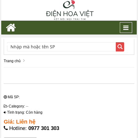
Toggl
navig
TÌM KIẾM
Trang chủ
Mã SP:
Category:
--
Tình trạng: Còn hàng
Giá: Liên hệ
Hotline:
0977 301 303