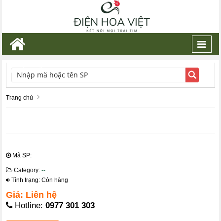
Toggl
navig
TÌM KIẾM
Trang chủ
Mã SP:
Category:
--
Tình trạng: Còn hàng
Giá: Liên hệ
Hotline:
0977 301 303