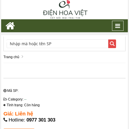
Toggl
navig
TÌM KIẾM
Trang chủ
Mã SP:
Category:
--
Tình trạng: Còn hàng
Giá: Liên hệ
Hotline:
0977 301 303