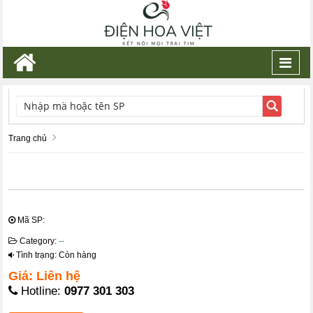
Toggl
navig
TÌM KIẾM
Trang chủ
Mã SP:
Category:
--
Tình trạng: Còn hàng
Giá: Liên hệ
Hotline:
0977 301 303