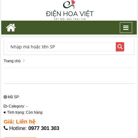
Toggl
navig
TÌM KIẾM
Trang chủ
Mã SP:
Category:
--
Tình trạng: Còn hàng
Giá: Liên hệ
Hotline:
0977 301 303