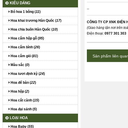
KIỂU DÁNG
--
Bó hoa 1 bông (
11
)
Hoa khai trương Hàn Quốc (
17
)
CÔNG TY CP XNK ĐIỆN 
(Giao hàng tận nơi trên to
Hoa chia buồn Hàn Quốc (
10
)
Điện thoại:
0977 301 303
Hoa cắm hộp gỗ (
95
)
Hoa cắm bình (
26
)
Sản phẩm liên qua
Hoa cắm giỏ (
81
)
Màu sắc (
0
)
Hoa tươi định kỳ (
24
)
Hoa để bàn (
22
)
Hoa hộp (
2
)
Hoa cắt cành (
15
)
Hoa đại sảnh (
5
)
LOẠI HOA
Hoa Baby (
55
)