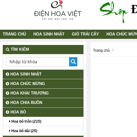
TRANG CHỦ
HOA SINH NHẬT
GIỎ TRÁI CÂY
HOA CHÚC MỪ
TÌM KIẾM
Trang chủ
HOA SINH NHẬT
HOA CHÚC MỪNG
HOA KHAI TRƯƠNG
HOA CHIA BUỒN
HOA BÓ
Hoa bó tròn (
215
)
Hoa bó dài (
25
)