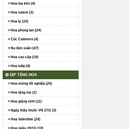
Hoa loa kèn (
4
)
Hoa salem (
3
)
Hoa ly (
10
)
Hoa phong lan (
24
)
Cúc Calimero (
4
)
Nụ tầm xuân (
47
)
Hoa cao cấp (
19
)
Hoa tulip (
4
)
DỊP TẶNG HOA
Hoa mừng tốt nghiệp (
25
)
Hoa tặng mẹ (
1
)
Hoa giáng sinh (
11
)
Ngày thầy thuốc VN 27/2 (
3
)
Hoa Valentine (
24
)
Hoa ngày 20/10 (
19
)