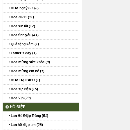
HOA ngaỳ 8/3 (
8
)
Hoa 20/11 (
11
)
Hoa xin lỗi (
17
)
Hoa tình yêu (
41
)
Quà tặng kèm (
1
)
Father’s day (
1
)
Hoa mừng sức khỏe (
0
)
Hoa mừng em bé (
1
)
HOA ĐẠI BIỂU (
1
)
Hoa sự kiện (
15
)
Hoa Vip (
29
)
HỒ ĐIỆP
Lan Hồ Điệp Trắng (
51
)
Lan hồ điệp tím (
28
)