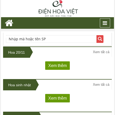
Toggl
navig
TÌM KIẾM
Xem tất cả
Hoa 20/11
Xem thêm
Xem tất cả
Hoa sinh nhật
Xem thêm