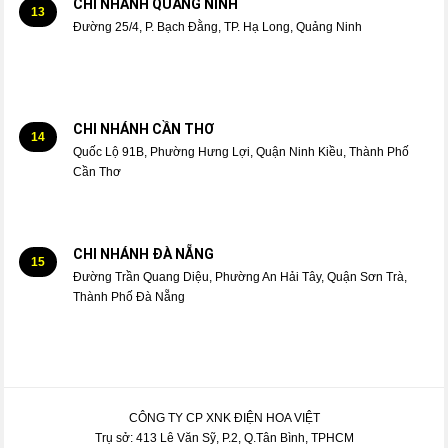
CHI NHÁNH QUẢNG NINH
13
Đường 25/4, P. Bạch Đằng, TP. Hạ Long, Quảng Ninh
CHI NHÁNH CẦN THƠ
14
Quốc Lộ 91B, Phường Hưng Lợi, Quận Ninh Kiều, Thành Phố
Cần Thơ
CHI NHÁNH ĐÀ NẴNG
15
Đường Trần Quang Diệu, Phường An Hải Tây, Quận Sơn Trà,
Thành Phố Đà Nẵng
CÔNG TY CP XNK ĐIỆN HOA VIỆT
Trụ sở: 413 Lê Văn Sỹ, P.2, Q.Tân Bình, TPHCM