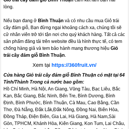
lòng.
Nếu bạn đang ở
Bình Thuận
và có nhu cầu mua Giỏ trái
cây đám giỗ, Bạn đừng ngại khoảng cách xa, chúng tôi sẽ
cử nhân viên trở tới tận nơi cho quý khách hàng. Tất cả các
sản phẩm đăng tải trên website đều là hình thực tế, có tem
chống hàng giả và tem bảo hành mang thương hiệu
Giỏ
trái cây đám giỗ Bình Thuận
.
Xem tại
https://360fruit.vn/
Cửa hàng Giỏ trái cây đám giỗ Bình Thuận có mặt tại 64
Tỉnh/Thành Trong cả nước bao gồm:
Hồ Chí Minh, Hà Nội, An Giang, Vũng Tàu, Bạc Liêu, Bắc
Kạn, Bắc Giang, Bắc Ninh, Bến Tre, Bình Dương, Bình
Định, Bình Phước, Bình Thuận, Cà Mau, Cao Bằng, Cần
Thơ, Đà Nẵng, Đắk Lắk,Đắk Nông, Đồng Nai, Biên Hòa,
Đồng Tháp, Điện Biên, Gia Lai, Hà Giang, Hà Nam,Sài
Gòn, TPHCM, Khánh Hòa, Kiên Giang, Kon Tum, Lai Châu,