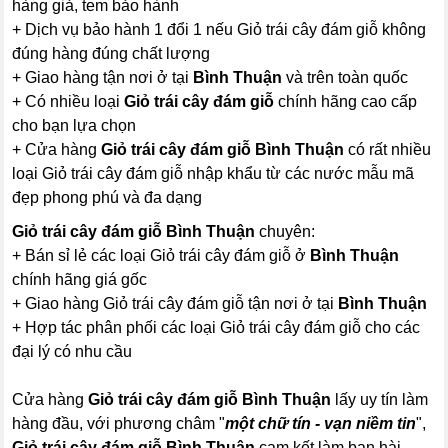
hàng giả, tem bảo hành
+ Dịch vụ bảo hành 1 đổi 1 nếu Giỏ trái cây đám giỗ không
đúng hàng đúng chất lượng
+ Giao hàng tận nơi ở tại
Bình Thuận
và trên toàn quốc
+ Có nhiều loại
Giỏ trái cây đám giỗ
chính hãng cao cấp
cho bạn lựa chọn
+ Cửa hàng
Giỏ trái cây đám giỗ Bình Thuận
có rất nhiều
loại Giỏ trái cây đám giỗ nhập khẩu từ các nước mẫu mã
đẹp phong phú và đa dạng
Giỏ trái cây đám giỗ Bình Thuận
chuyên:
+ Bán sỉ lẻ các loại Giỏ trái cây đám giỗ ở
Bình Thuận
chính hãng giá gốc
+ Giao hàng Giỏ trái cây đám giỗ tận nơi ở tại
Bình Thuận
+ Hợp tác phân phối các loại Giỏ trái cây đám giỗ cho các
đại lý có nhu cầu
Cửa hàng
Giỏ trái cây đám giỗ Bình Thuận
lấy uy tín làm
hàng đầu, với phương châm "
một chữ tín - vạn niềm tin
",
Giỏ trái cây đám giỗ Bình Thuận
cam kết làm bạn hài