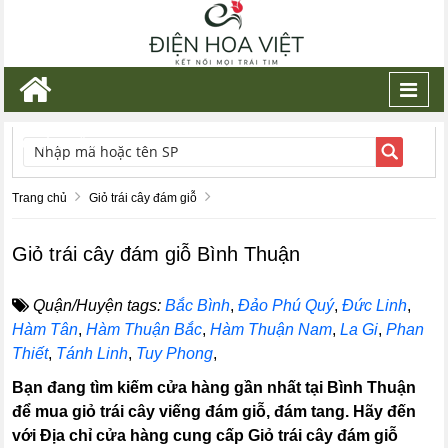
Toggl
navig
TÌM KIẾM
Trang chủ
Giỏ trái cây đám giỗ
Giỏ trái cây đám giỗ Bình Thuận
Quận/Huyện tags:
Bắc Bình
,
Đảo Phú Quý
,
Đức Linh
,
Hàm Tân
,
Hàm Thuận Bắc
,
Hàm Thuận Nam
,
La Gi
,
Phan
Thiết
,
Tánh Linh
,
Tuy Phong
,
Bạn đang tìm kiếm cửa hàng gần nhất tại Bình Thuận
để mua giỏ trái cây viếng đám giỗ, đám tang. Hãy đến
với Địa chỉ cửa hàng cung cấp Giỏ trái cây đám giỗ