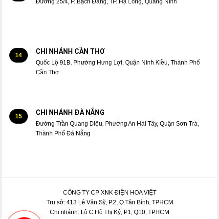
Đường 25/4, P. Bạch Đằng, TP. Hạ Long, Quảng Ninh
CHI NHÁNH CẦN THƠ
14
Quốc Lộ 91B, Phường Hưng Lợi, Quận Ninh Kiều, Thành Phố
Cần Thơ
CHI NHÁNH ĐÀ NẴNG
15
Đường Trần Quang Diệu, Phường An Hải Tây, Quận Sơn Trà,
Thành Phố Đà Nẵng
CÔNG TY CP XNK ĐIỆN HOA VIỆT
Trụ sở: 413 Lê Văn Sỹ, P.2, Q.Tân Bình, TPHCM
Chi nhánh: Lô C Hồ Thị Kỷ, P1, Q10, TPHCM