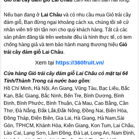
Nếu bạn đang ở
Lai Châu
và có nhu cầu mua Giỏ trái cây
đám giỗ, Bạn đừng ngại khoảng cách xa, chúng tôi sẽ cử
nhân viên trở tới tận nơi cho quý khách hàng. Tất cả các
sản phẩm đăng tải trên website đều là hình thực tế, có tem
chống hàng giả và tem bảo hành mang thương hiệu
Giỏ
trái cây đám giỗ Lai Châu
.
Xem tại
https://360fruit.vn/
Cửa hàng Giỏ trái cây đám giỗ Lai Châu có mặt tại 64
Tỉnh/Thành Trong cả nước bao gồm:
Hồ Chí Minh, Hà Nội, An Giang, Vũng Tàu, Bạc Liêu, Bắc
Kạn, Bắc Giang, Bắc Ninh, Bến Tre, Bình Dương, Bình
Định, Bình Phước, Bình Thuận, Cà Mau, Cao Bằng, Cần
Thơ, Đà Nẵng, Đắk Lắk,Đắk Nông, Đồng Nai, Biên Hòa,
Đồng Tháp, Điện Biên, Gia Lai, Hà Giang, Hà Nam,Sài
Gòn, TPHCM, Khánh Hòa, Kiên Giang, Kon Tum, Lai Châu,
Lào Cai, Lạng Sơn, Lâm Đồng, Đà Lạt, Long An, Nam Định,