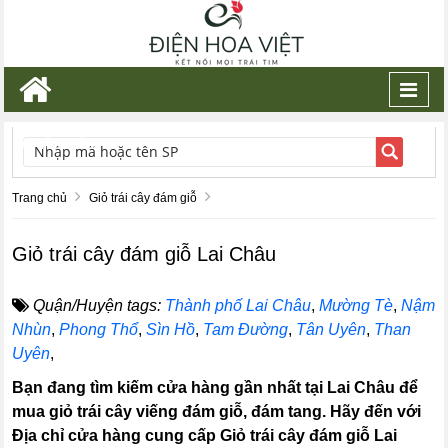
Toggl
navig
TÌM KIẾM
Trang chủ
Giỏ trái cây đám giỗ
Giỏ trái cây đám giỗ Lai Châu
Quận/Huyện tags:
Thành phố Lai Châu
,
Mường Tè
,
Nậm
Nhùn
,
Phong Thổ
,
Sìn Hồ
,
Tam Đường
,
Tân Uyên
,
Than
Uyên
,
Bạn đang tìm kiếm cửa hàng gần nhất tại Lai Châu để
mua giỏ trái cây viếng đám giỗ, đám tang. Hãy đến với
Địa chỉ cửa hàng cung cấp Giỏ trái cây đám giỗ Lai