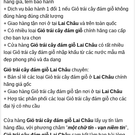
hàng giả, tem bảo hành
+ Dịch vụ bảo hành 1 đổi 1 nếu Giỏ trái cây đám giỗ không
đúng hàng đúng chất lượng
+ Giao hàng tận nơi ở tại
Lai Châu
và trên toàn quốc
+ Có nhiều loại
Giỏ trái cây đám giỗ
chính hãng cao cấp
cho bạn lựa chọn
+ Cửa hàng
Giỏ trái cây đám giỗ Lai Châu
có rất nhiều
loại Giỏ trái cây đám giỗ nhập khẩu từ các nước mẫu mã
đẹp phong phú và đa dạng
Giỏ trái cây đám giỗ Lai Châu
chuyên:
+ Bán sỉ lẻ các loại Giỏ trái cây đám giỗ ở
Lai Châu
chính
hãng giá gốc
+ Giao hàng Giỏ trái cây đám giỗ tận nơi ở tại
Lai Châu
+ Hợp tác phân phối các loại Giỏ trái cây đám giỗ cho các
đại lý có nhu cầu
Cửa hàng
Giỏ trái cây đám giỗ Lai Châu
lấy uy tín làm
hàng đầu, với phương châm "
một chữ tín - vạn niềm tin
",
Giỏ trái cây đám giỗ Lai Châu
cam kết làm bạn hài lòng.