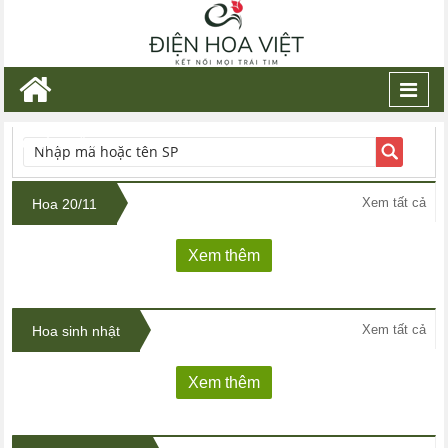
Toggl
navig
TÌM KIẾM
Xem tất cả
Hoa 20/11
Xem thêm
Xem tất cả
Hoa sinh nhật
Xem thêm