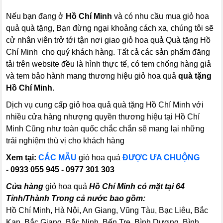
Nếu bạn đang ở
Hồ Chí Minh
và có nhu cầu mua giỏ hoa
quả quà tặng, Bạn đừng ngại khoảng cách xa, chúng tôi sẽ
cử nhân viên trở tới tận nơi giao giỏ hoa quả Quà tặng Hồ
Chí Minh cho quý khách hàng. Tất cả các sản phẩm đăng
tải trên website đều là hình thực tế, có tem chống hàng giả
và tem bảo hành mang thương hiệu giỏ hoa quả
quà tặng
Hồ Chí Minh
.
Dịch vụ cung cấp giỏ hoa quả quà tặng Hồ Chí Minh với
nhiều cửa hàng nhượng quyền thương hiệu tại Hồ Chí
Minh Cũng như toàn quốc chắc chắn sẽ mang lại những
trải nghiệm thù vị cho khách hàng
Xem tại:
CÁC MẪU
giỏ hoa quả
ĐƯỢC ƯA CHUỘNG
- 0933 055 945 - 0977 301 303
Cửa hàng
giỏ hoa quả
Hồ Chí Minh có mặt tại 64
Tỉnh/Thành Trong cả nước bao gồm:
Hồ Chí Minh, Hà Nội, An Giang, Vũng Tàu, Bạc Liêu, Bắc
Kạn, Bắc Giang, Bắc Ninh, Bến Tre, Bình Dương, Bình