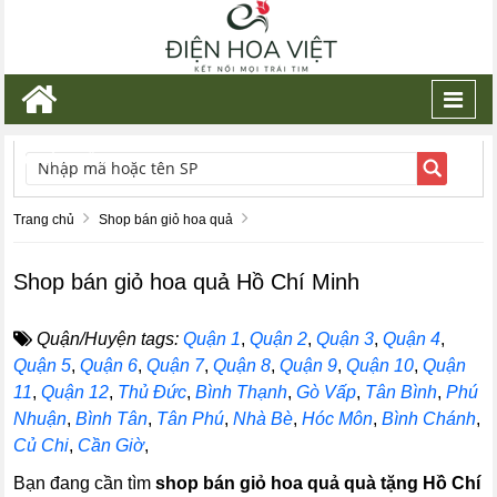
Toggl
navig
TÌM KIẾM
Trang chủ
Shop bán giỏ hoa quả
Shop bán giỏ hoa quả Hồ Chí Minh
Quận/Huyện tags:
Quận 1
,
Quận 2
,
Quận 3
,
Quận 4
,
Quận 5
,
Quận 6
,
Quận 7
,
Quận 8
,
Quận 9
,
Quận 10
,
Quận
11
,
Quận 12
,
Thủ Đức
,
Bình Thạnh
,
Gò Vấp
,
Tân Bình
,
Phú
Nhuận
,
Bình Tân
,
Tân Phú
,
Nhà Bè
,
Hóc Môn
,
Bình Chánh
,
Củ Chi
,
Cần Giờ
,
Bạn đang cần tìm
shop bán giỏ hoa quả quà tặng Hồ Chí