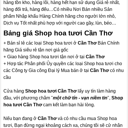
hàng tồn kho, hàng lỗi, hàng hết hạn sử dụng Giá rẻ nhất,
hàng đổi trả, hàng đểu…Có nhiều Nơi Bán nhiều Sản
phẩm Nhập khẩu Hàng Chính hãng cho người lớn nhỏ,
Dịch vụ Tốt nhất phù hợp với người cao gầy, lùn, béo…
Bảng giá Shop hoa tươi Cần Thơ
+ Bán sỉ lẻ các loại Shop hoa tươi ở
Cần Thơ
Bán Chính
hãng Giá siêu rẻ tận nơi giá gốc
+ Giao hàng Shop hoa tươi tận nơi ở tại
Cần Thơ
+ Hợp tác Phân phối Ủy quyền các loại Shop hoa tươi cho
các Công ty Gia công Đại lý Mua bán ở tại
Cần Thơ
có nhu
cầu
Cửa hàng
Shop hoa tươi Cần Thơ
lấy uy tín làm hàng
đầu, với phương châm "
một chữ tín - vạn niềm tin
",
Shop
hoa tươi Cần Thơ
cam kết làm bạn hài lòng.
Nếu bạn đang ở
Cần Thơ
và có nhu cầu mua Shop hoa
tươi, Bạn đừng ngại khoảng cách xa, chúng tôi sẽ cử nhân