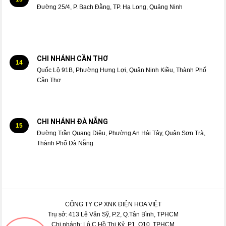
Đường 25/4, P. Bạch Đằng, TP. Hạ Long, Quảng Ninh
CHI NHÁNH CẦN THƠ
14
Quốc Lộ 91B, Phường Hưng Lợi, Quận Ninh Kiều, Thành Phố
Cần Thơ
CHI NHÁNH ĐÀ NẴNG
15
Đường Trần Quang Diệu, Phường An Hải Tây, Quận Sơn Trà,
Thành Phố Đà Nẵng
CÔNG TY CP XNK ĐIỆN HOA VIỆT
Trụ sở: 413 Lê Văn Sỹ, P.2, Q.Tân Bình, TPHCM
Chi nhánh: Lô C Hồ Thị Kỷ, P1, Q10, TPHCM