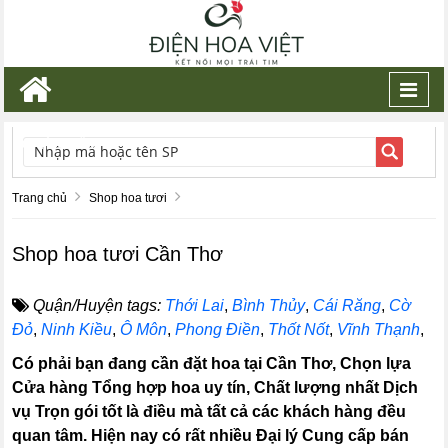
Toggl
navig
TÌM KIẾM
Trang chủ
Shop hoa tươi
Shop hoa tươi Cần Thơ
Quận/Huyện tags:
Thới Lai
,
Bình Thủy
,
Cái Răng
,
Cờ
Đỏ
,
Ninh Kiều
,
Ô Môn
,
Phong Điền
,
Thốt Nốt
,
Vĩnh Thạnh
,
Có phải bạn đang cần đặt hoa tại Cần Thơ, Chọn lựa
Cửa hàng Tổng hợp hoa uy tín, Chất lượng nhất Dịch
vụ Trọn gói tốt là điều mà tất cả các khách hàng đều
quan tâm. Hiện nay có rất nhiều Đại lý Cung cấp bán