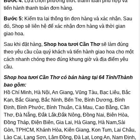
Bước 4:
Lựa chọn phương thức thanh toán phù hợp và
tiến hành thanh toán đơn hàng.
Bước 5:
Kiểm tra lại thông tin đơn hàng và xác nhận. Sau
đó, Shop sẽ liên hệ để xác nhận đơn hàng và thời gian
giao hoa.
Sau khi đặt hàng,
Shop hoa tươi Cần Thơ
sẽ làm đúng
theo yêu cầu của quý khách và tiến hành giao hoa cho một
cách nhanh chóng theo đúng khung giờ và địa điểm yêu
cầu.
Shop hoa tươi Cần Thơ có bán hàng tại 64 Tỉnh/Thành
bao gồm:
Hồ Chí Minh, Hà Nội, An Giang, Vũng Tàu, Bạc Liêu, Bắc
Kạn, Bắc Giang, Bắc Ninh, Bến Tre, Bình Dương, Bình
Định, Bình Phước, Bình Thuận, Cà Mau, Cao Bằng, Cần
Thơ, Đà Nẵng, Đắk Lắk,Đắk Nông, Đồng Nai, Biên Hòa,
Đồng Tháp, Điện Biên, Gia Lai, Hà Giang, Hà Nam,Sài
Gòn, TPHCM, Khánh Hòa, Kiên Giang, Kon Tum, Lai Châu,
Lào Cai, Lạng Sơn, Lâm Đồng, Đà Lạt, Long An, Nam Định,