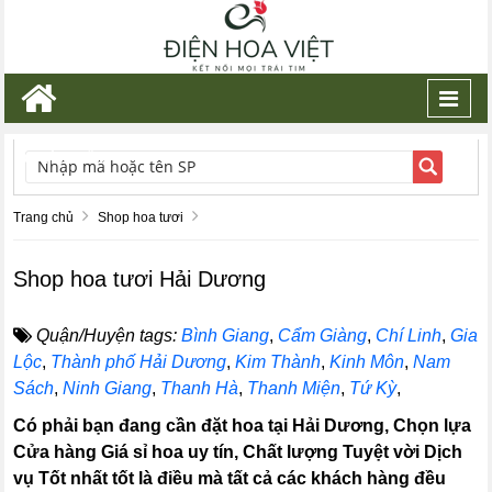
Toggl
navig
TÌM KIẾM
Trang chủ
Shop hoa tươi
Shop hoa tươi Hải Dương
Quận/Huyện tags:
Bình Giang
,
Cẩm Giàng
,
Chí Linh
,
Gia
Lộc
,
Thành phố Hải Dương
,
Kim Thành
,
Kinh Môn
,
Nam
Sách
,
Ninh Giang
,
Thanh Hà
,
Thanh Miện
,
Tứ Kỳ
,
Có phải bạn đang cần đặt hoa tại Hải Dương, Chọn lựa
Cửa hàng Giá sỉ hoa uy tín, Chất lượng Tuyệt vời Dịch
vụ Tốt nhất tốt là điều mà tất cả các khách hàng đều