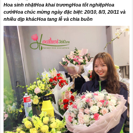
Hoa sinh nhậtHoa khai trươngHoa tốt nghiệpHoa
cướiHoa chúc mừng ngày đặc biệt: 20/10, 8/3, 20/11 và
nhiều dịp khácHoa tang lễ và chia buồn