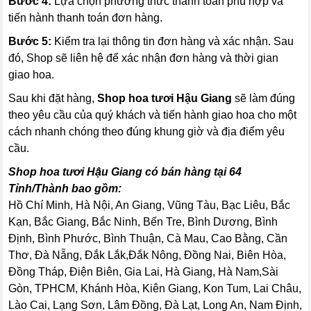
Bước 4:
Lựa chọn phương thức thanh toán phù hợp và
tiến hành thanh toán đơn hàng.
Bước 5:
Kiểm tra lại thông tin đơn hàng và xác nhận. Sau
đó, Shop sẽ liên hệ để xác nhận đơn hàng và thời gian
giao hoa.
Sau khi đặt hàng,
Shop hoa tươi Hậu Giang
sẽ làm đúng
theo yêu cầu của quý khách và tiến hành giao hoa cho một
cách nhanh chóng theo đúng khung giờ và địa điểm yêu
cầu.
Shop hoa tươi Hậu Giang có bán hàng tại 64
Tỉnh/Thành bao gồm:
Hồ Chí Minh, Hà Nội, An Giang, Vũng Tàu, Bạc Liêu, Bắc
Kạn, Bắc Giang, Bắc Ninh, Bến Tre, Bình Dương, Bình
Định, Bình Phước, Bình Thuận, Cà Mau, Cao Bằng, Cần
Thơ, Đà Nẵng, Đắk Lắk,Đắk Nông, Đồng Nai, Biên Hòa,
Đồng Tháp, Điện Biên, Gia Lai, Hà Giang, Hà Nam,Sài
Gòn, TPHCM, Khánh Hòa, Kiên Giang, Kon Tum, Lai Châu,
Lào Cai, Lạng Sơn, Lâm Đồng, Đà Lạt, Long An, Nam Định,