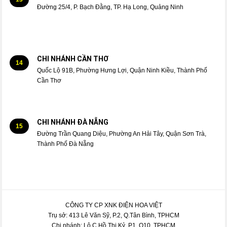
Đường 25/4, P. Bạch Đằng, TP. Hạ Long, Quảng Ninh
CHI NHÁNH CẦN THƠ
14
Quốc Lộ 91B, Phường Hưng Lợi, Quận Ninh Kiều, Thành Phố
Cần Thơ
CHI NHÁNH ĐÀ NẴNG
15
Đường Trần Quang Diệu, Phường An Hải Tây, Quận Sơn Trà,
Thành Phố Đà Nẵng
CÔNG TY CP XNK ĐIỆN HOA VIỆT
Trụ sở: 413 Lê Văn Sỹ, P.2, Q.Tân Bình, TPHCM
Chi nhánh: Lô C Hồ Thị Kỷ, P1, Q10, TPHCM