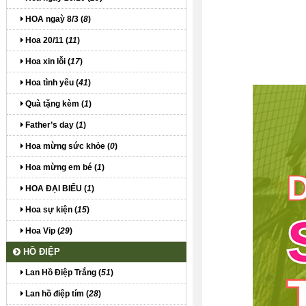
HOA ngaỳ 8/3 (
8
)
Hoa 20/11 (
11
)
Hoa xin lỗi (
17
)
Hoa tình yêu (
41
)
Quà tặng kèm (
1
)
Father’s day (
1
)
Hoa mừng sức khỏe (
0
)
Hoa mừng em bé (
1
)
HOA ĐẠI BIỂU (
1
)
Hoa sự kiện (
15
)
Hoa Vip (
29
)
HỒ ĐIỆP
Lan Hồ Điệp Trắng (
51
)
Lan hồ điệp tím (
28
)