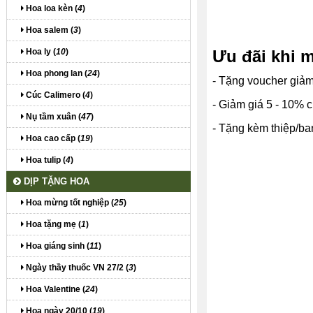
Hoa loa kèn (
4
)
Hoa salem (
3
)
Hoa ly (
10
)
Ưu đãi khi 
Hoa phong lan (
24
)
- Tặng voucher giả
Cúc Calimero (
4
)
- Giảm giá 5 - 10%
Nụ tầm xuân (
47
)
- Tặng kèm thiệp/ba
Hoa cao cấp (
19
)
Hoa tulip (
4
)
DỊP TẶNG HOA
Hoa mừng tốt nghiệp (
25
)
Hoa tặng mẹ (
1
)
Hoa giáng sinh (
11
)
Ngày thầy thuốc VN 27/2 (
3
)
Hoa Valentine (
24
)
Hoa ngày 20/10 (
19
)