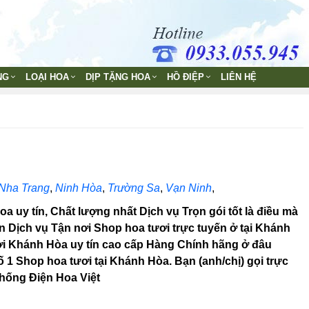
NG
LOẠI HOA
DỊP TẶNG HOA
HỒ ĐIỆP
LIÊN HỆ
Nha Trang
,
Ninh Hòa
,
Trường Sa
,
Vạn Ninh
,
uy tín, Chất lượng nhất Dịch vụ Trọn gói tốt là điều mà
n Dịch vụ Tận nơi Shop hoa tươi trực tuyến ở tại Khánh
ơi Khánh Hòa uy tín cao cấp Hàng Chính hãng ở đâu
 1 Shop hoa tươi tại Khánh Hòa. Bạn (anh/chị) gọi trực
thống Điện Hoa Việt