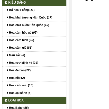
KIỂU DÁNG
Bó hoa 1 bông (
11
)
Hoa khai trương Hàn Quốc (
17
)
Hoa chia buồn Hàn Quốc (
10
)
Hoa cắm hộp gỗ (
95
)
Hoa cắm bình (
26
)
Hoa cắm giỏ (
81
)
Màu sắc (
0
)
Hoa tươi định kỳ (
24
)
Hoa để bàn (
22
)
Hoa hộp (
2
)
Hoa cắt cành (
15
)
Hoa đại sảnh (
5
)
LOẠI HOA
Hoa Baby (
55
)