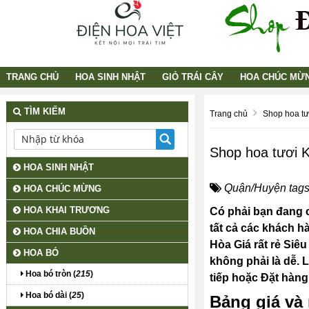
TRANG CHỦ
HOA SINH NHẬT
GIỎ TRÁI CÂY
HOA CHÚC MỪ
TÌM KIẾM
Trang chủ
Shop hoa tư
Shop hoa tươi 
HOA SINH NHẬT
Quận/Huyện tags
HOA CHÚC MỪNG
HOA KHAI TRƯƠNG
Có phải bạn đang c
tất cả các khách h
HOA CHIA BUỒN
Hòa Giá rất rẻ Si
HOA BÓ
không phải là dễ. 
Hoa bó tròn (
215
)
tiếp hoặc Đặt hàng
Hoa bó dài (
25
)
Bảng giá và