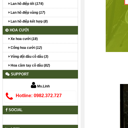
Lan hồ điệp tết (
174
)
Lan hồ điệp vàng (
17
)
Lan hồ điệp kết hợp (
8
)
HOA CƯỚI
Xe hoa cưới (
18
)
Cổng hoa cưới (
12
)
Vòng đội đầu cô dâu (
3
)
Hoa cầm tay cô dâu (
82
)
SUPPORT
Ms.Linh
Hotline: 0982.372.727
SOCIAL