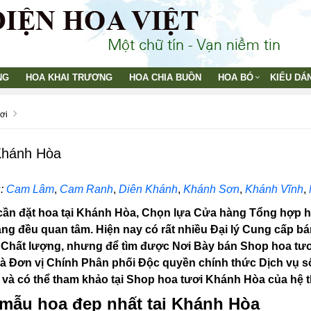
NG
HOA KHAI TRƯƠNG
HOA CHIA BUỒN
HOA BÓ
KIỂU DÁ
ơi
Khánh Hòa
:
Cam Lâm
,
Cam Ranh
,
Diên Khánh
,
Khánh Sơn
,
Khánh Vĩnh
,
ần đặt hoa tại Khánh Hòa, Chọn lựa Cửa hàng Tổng hợp hoa 
àng đều quan tâm. Hiện nay có rất nhiều Đại lý Cung cấp bá
êu Chất lượng, nhưng để tìm được Nơi Bày bán Shop hoa tư
Là Đơn vị Chính Phân phối Độc quyền chính thức Dịch vụ số
 và có thể tham khảo tại Shop hoa tươi Khánh Hòa của hệ 
 mẫu hoa đẹp nhất tại Khánh Hòa