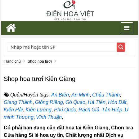
Toggl
navig
TÌM KIẾM
Trang chủ
Shop hoa tươi
Shop hoa tươi Kiên Giang
Quận/Huyện tags:
An Biên
,
An Minh
,
Châu Thành
,
Giang Thành
,
Giồng Riềng
,
Gò Quao
,
Hà Tiên
,
Hòn Đất
,
Kiên Hải
,
Kiên Lương
,
Phú Quốc
,
Rạch Giá
,
Tân Hiệp
,
U
minh Thượng
,
Vĩnh Thuận
,
Có phải bạn đang cần đặt hoa tại Kiên Giang, Chọn lựa
Cửa hàng Sỉ lẻ hoa uy tín, Chất lượng nhất Dịch vụ