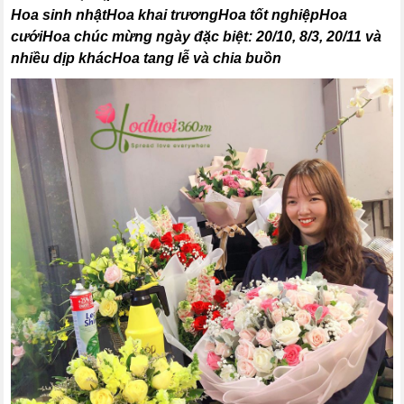
Hoa sinh nhậtHoa khai trươngHoa tốt nghiệpHoa
cướiHoa chúc mừng ngày đặc biệt: 20/10, 8/3, 20/11 và
nhiều dịp khácHoa tang lễ và chia buồn