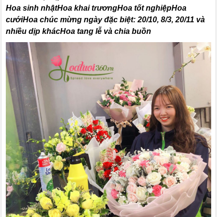
Hoa sinh nhậtHoa khai trươngHoa tốt nghiệpHoa
cướiHoa chúc mừng ngày đặc biệt: 20/10, 8/3, 20/11 và
nhiều dịp khácHoa tang lễ và chia buồn