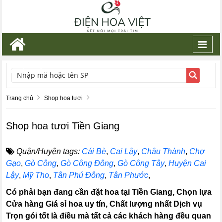
Toggl
navig
TÌM KIẾM
Trang chủ
Shop hoa tươi
Shop hoa tươi Tiền Giang
Quận/Huyện tags:
Cái Bè
,
Cai Lậy
,
Châu Thành
,
Chợ
Gạo
,
Gò Công
,
Gò Công Đông
,
Gò Công Tây
,
Huyện Cai
Lậy
,
Mỹ Tho
,
Tân Phú Đông
,
Tân Phước
,
Có phải bạn đang cần đặt hoa tại Tiền Giang, Chọn lựa
Cửa hàng Giá sỉ hoa uy tín, Chất lượng nhất Dịch vụ
Trọn gói tốt là điều mà tất cả các khách hàng đều quan