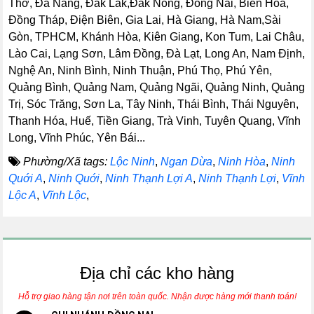
Thơ, Đà Nẵng, Đắk Lắk,Đắk Nông, Đồng Nai, Biên Hòa,
Đồng Tháp, Điện Biên, Gia Lai, Hà Giang, Hà Nam,Sài
Gòn, TPHCM, Khánh Hòa, Kiên Giang, Kon Tum, Lai Châu,
Lào Cai, Lạng Sơn, Lâm Đồng, Đà Lạt, Long An, Nam Định,
Nghệ An, Ninh Bình, Ninh Thuận, Phú Thọ, Phú Yên,
Quảng Bình, Quảng Nam, Quảng Ngãi, Quảng Ninh, Quảng
Trị, Sóc Trăng, Sơn La, Tây Ninh, Thái Bình, Thái Nguyên,
Thanh Hóa, Huế, Tiền Giang, Trà Vinh, Tuyên Quang, Vĩnh
Long, Vĩnh Phúc, Yên Bái...
Phường/Xã tags:
Lộc Ninh
,
Ngan Dừa
,
Ninh Hòa
,
Ninh
Quới A
,
Ninh Quới
,
Ninh Thạnh Lợi A
,
Ninh Thạnh Lợi
,
Vĩnh
Lộc A
,
Vĩnh Lộc
,
Địa chỉ các kho hàng
Hỗ trợ giao hàng tận nơi trên toàn quốc. Nhận được hàng mới thanh toán!