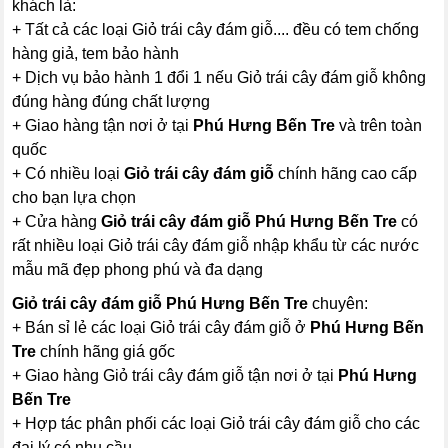
khách là:
+ Tất cả các loại Giỏ trái cây đám giỗ.... đều có tem chống
hàng giả, tem bảo hành
+ Dịch vụ bảo hành 1 đổi 1 nếu Giỏ trái cây đám giỗ không
đúng hàng đúng chất lượng
+ Giao hàng tận nơi ở tại
Phú Hưng Bến Tre
và trên toàn
quốc
+ Có nhiều loại
Giỏ trái cây đám giỗ
chính hãng cao cấp
cho bạn lựa chọn
+ Cửa hàng
Giỏ trái cây đám giỗ Phú Hưng Bến Tre
có
rất nhiều loại Giỏ trái cây đám giỗ nhập khẩu từ các nước
mẫu mã đẹp phong phú và đa dạng
Giỏ trái cây đám giỗ Phú Hưng Bến Tre
chuyên:
+ Bán sỉ lẻ các loại Giỏ trái cây đám giỗ ở
Phú Hưng Bến
Tre
chính hãng giá gốc
+ Giao hàng Giỏ trái cây đám giỗ tận nơi ở tại
Phú Hưng
Bến Tre
+ Hợp tác phân phối các loại Giỏ trái cây đám giỗ cho các
đại lý có nhu cầu