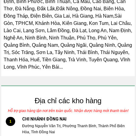
Định, Bình Phước, Bình Thuận, Cà Mau, Cao Bằng, Cần
Thơ, Đà Nẵng, Đắk Lắk,Đắk Nông, Đồng Nai, Biên Hòa,
Đồng Tháp, Điện Biên, Gia Lai, Hà Giang, Hà Nam,Sài
Gòn, TPHCM, Khánh Hòa, Kiên Giang, Kon Tum, Lai Châu,
Lào Cai, Lạng Sơn, Lâm Đồng, Đà Lạt, Long An, Nam Định,
Nghệ An, Ninh Bình, Ninh Thuận, Phú Thọ, Phú Yên,
Quảng Bình, Quảng Nam, Quảng Ngãi, Quảng Ninh, Quảng
Trị, Sóc Trăng, Sơn La, Tây Ninh, Thái Bình, Thái Nguyên,
Thanh Hóa, Huế, Tiền Giang, Trà Vinh, Tuyên Quang, Vĩnh
Long, Vĩnh Phúc, Yên Bái...
Địa chỉ các kho hàng
Hỗ trợ giao hàng tận nơi trên toàn quốc. Nhận được hàng mới thanh toán!
CHI NHÁNH ĐỒNG NAI
1
Đường Nguyễn Văn Trị, Phường Thanh Bình, Thành Phố Biên
Hòa, Tỉnh Đồng Nai