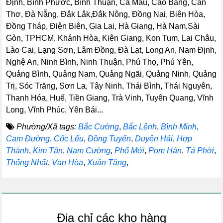
Định, Bình Phước, Bình Thuận, Cà Mau, Cao Bằng, Cần
Thơ, Đà Nẵng, Đắk Lắk,Đắk Nông, Đồng Nai, Biên Hòa,
Đồng Tháp, Điện Biên, Gia Lai, Hà Giang, Hà Nam,Sài
Gòn, TPHCM, Khánh Hòa, Kiên Giang, Kon Tum, Lai Châu,
Lào Cai, Lạng Sơn, Lâm Đồng, Đà Lạt, Long An, Nam Định,
Nghệ An, Ninh Bình, Ninh Thuận, Phú Thọ, Phú Yên,
Quảng Bình, Quảng Nam, Quảng Ngãi, Quảng Ninh, Quảng
Trị, Sóc Trăng, Sơn La, Tây Ninh, Thái Bình, Thái Nguyên,
Thanh Hóa, Huế, Tiền Giang, Trà Vinh, Tuyên Quang, Vĩnh
Long, Vĩnh Phúc, Yên Bái...
Phường/Xã tags:
Bắc Cường
,
Bắc Lệnh
,
Bình Minh
,
Cam Đường
,
Cốc Lếu
,
Đồng Tuyển
,
Duyên Hải
,
Hợp
Thành
,
Kim Tân
,
Nam Cường
,
Phố Mới
,
Pom Hán
,
Tả Phời
,
Thống Nhất
,
Vạn Hòa
,
Xuân Tăng
,
Địa chỉ các kho hàng