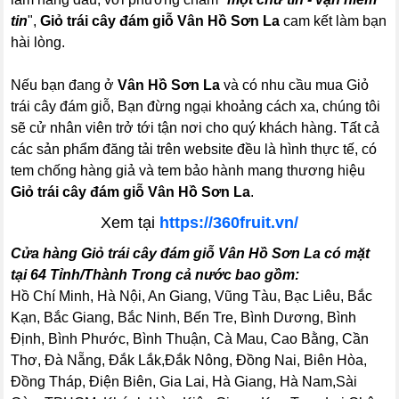
tin
",
Giỏ trái cây đám giỗ Vân Hồ Sơn La
cam kết làm bạn
hài lòng.
Nếu bạn đang ở
Vân Hồ Sơn La
và có nhu cầu mua Giỏ
trái cây đám giỗ, Bạn đừng ngại khoảng cách xa, chúng tôi
sẽ cử nhân viên trở tới tận nơi cho quý khách hàng. Tất cả
các sản phẩm đăng tải trên website đều là hình thực tế, có
tem chống hàng giả và tem bảo hành mang thương hiệu
Giỏ trái cây đám giỗ Vân Hồ Sơn La
.
Xem tại
https://360fruit.vn/
Cửa hàng Giỏ trái cây đám giỗ Vân Hồ Sơn La có mặt
tại 64 Tỉnh/Thành Trong cả nước bao gồm:
Hồ Chí Minh, Hà Nội, An Giang, Vũng Tàu, Bạc Liêu, Bắc
Kạn, Bắc Giang, Bắc Ninh, Bến Tre, Bình Dương, Bình
Định, Bình Phước, Bình Thuận, Cà Mau, Cao Bằng, Cần
Thơ, Đà Nẵng, Đắk Lắk,Đắk Nông, Đồng Nai, Biên Hòa,
Đồng Tháp, Điện Biên, Gia Lai, Hà Giang, Hà Nam,Sài