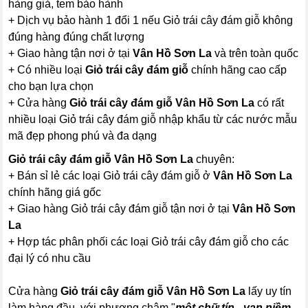
hàng giả, tem bảo hành
+ Dịch vụ bảo hành 1 đổi 1 nếu Giỏ trái cây đám giỗ không
đúng hàng đúng chất lượng
+ Giao hàng tận nơi ở tại
Vân Hồ Sơn La
và trên toàn quốc
+ Có nhiều loại
Giỏ trái cây đám giỗ
chính hãng cao cấp
cho bạn lựa chọn
+ Cửa hàng
Giỏ trái cây đám giỗ Vân Hồ Sơn La
có rất
nhiều loại Giỏ trái cây đám giỗ nhập khẩu từ các nước mẫu
mã đẹp phong phú và đa dạng
Giỏ trái cây đám giỗ Vân Hồ Sơn La
chuyên:
+ Bán sỉ lẻ các loại Giỏ trái cây đám giỗ ở
Vân Hồ Sơn La
chính hãng giá gốc
+ Giao hàng Giỏ trái cây đám giỗ tận nơi ở tại
Vân Hồ Sơn
La
+ Hợp tác phân phối các loại Giỏ trái cây đám giỗ cho các
đại lý có nhu cầu
Cửa hàng
Giỏ trái cây đám giỗ Vân Hồ Sơn La
lấy uy tín
làm hàng đầu, với phương châm "
một chữ tín - vạn niềm