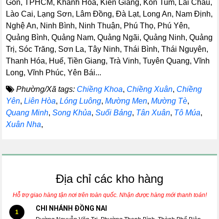
Gòn, TPHCM, Khánh Hòa, Kiên Giang, Kon Tum, Lai Châu,
Lào Cai, Lạng Sơn, Lâm Đồng, Đà Lạt, Long An, Nam Định,
Nghệ An, Ninh Bình, Ninh Thuận, Phú Thọ, Phú Yên,
Quảng Bình, Quảng Nam, Quảng Ngãi, Quảng Ninh, Quảng
Trị, Sóc Trăng, Sơn La, Tây Ninh, Thái Bình, Thái Nguyên,
Thanh Hóa, Huế, Tiền Giang, Trà Vinh, Tuyên Quang, Vĩnh
Long, Vĩnh Phúc, Yên Bái...
Phường/Xã tags:
Chiềng Khoa
,
Chiềng Xuân
,
Chiềng
Yên
,
Liên Hòa
,
Lóng Luông
,
Mường Men
,
Mường Tè
,
Quang Minh
,
Song Khủa
,
Suối Bảng
,
Tân Xuân
,
Tô Múa
,
Xuân Nha
,
Địa chỉ các kho hàng
Hỗ trợ giao hàng tận nơi trên toàn quốc. Nhận được hàng mới thanh toán!
CHI NHÁNH ĐỒNG NAI
1