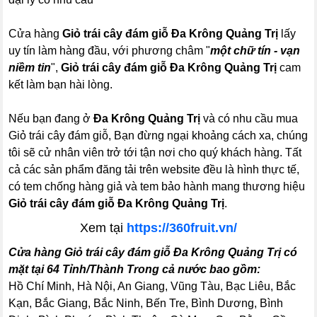
Cửa hàng
Giỏ trái cây đám giỗ Đa Krông Quảng Trị
lấy
uy tín làm hàng đầu, với phương châm "
một chữ tín - vạn
niềm tin
",
Giỏ trái cây đám giỗ Đa Krông Quảng Trị
cam
kết làm bạn hài lòng.
Nếu bạn đang ở
Đa Krông Quảng Trị
và có nhu cầu mua
Giỏ trái cây đám giỗ, Bạn đừng ngại khoảng cách xa, chúng
tôi sẽ cử nhân viên trở tới tận nơi cho quý khách hàng. Tất
cả các sản phẩm đăng tải trên website đều là hình thực tế,
có tem chống hàng giả và tem bảo hành mang thương hiệu
Giỏ trái cây đám giỗ Đa Krông Quảng Trị
.
Xem tại
https://360fruit.vn/
Cửa hàng Giỏ trái cây đám giỗ Đa Krông Quảng Trị có
mặt tại 64 Tỉnh/Thành Trong cả nước bao gồm:
Hồ Chí Minh, Hà Nội, An Giang, Vũng Tàu, Bạc Liêu, Bắc
Kạn, Bắc Giang, Bắc Ninh, Bến Tre, Bình Dương, Bình