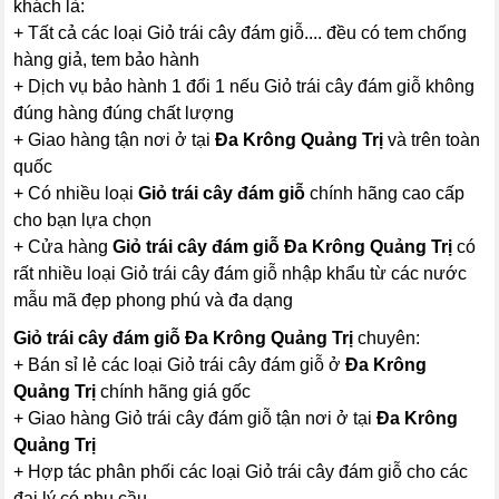
khách là:
+ Tất cả các loại Giỏ trái cây đám giỗ.... đều có tem chống
hàng giả, tem bảo hành
+ Dịch vụ bảo hành 1 đổi 1 nếu Giỏ trái cây đám giỗ không
đúng hàng đúng chất lượng
+ Giao hàng tận nơi ở tại
Đa Krông Quảng Trị
và trên toàn
quốc
+ Có nhiều loại
Giỏ trái cây đám giỗ
chính hãng cao cấp
cho bạn lựa chọn
+ Cửa hàng
Giỏ trái cây đám giỗ Đa Krông Quảng Trị
có
rất nhiều loại Giỏ trái cây đám giỗ nhập khẩu từ các nước
mẫu mã đẹp phong phú và đa dạng
Giỏ trái cây đám giỗ Đa Krông Quảng Trị
chuyên:
+ Bán sỉ lẻ các loại Giỏ trái cây đám giỗ ở
Đa Krông
Quảng Trị
chính hãng giá gốc
+ Giao hàng Giỏ trái cây đám giỗ tận nơi ở tại
Đa Krông
Quảng Trị
+ Hợp tác phân phối các loại Giỏ trái cây đám giỗ cho các
đại lý có nhu cầu