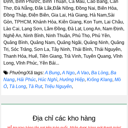
Định, Bình Phước, Bình Thuận, Cà Mau, Cao Bằng, Cần
Thơ, Đà Nẵng, Đắk Lắk,Đắk Nông, Đồng Nai, Biên Hòa,
Đồng Tháp, Điện Biên, Gia Lai, Hà Giang, Hà Nam,Sài
Gòn, TPHCM, Khánh Hòa, Kiên Giang, Kon Tum, Lai Châu,
Lào Cai, Lạng Sơn, Lâm Đồng, Đà Lạt, Long An, Nam Định,
Nghệ An, Ninh Bình, Ninh Thuận, Phú Thọ, Phú Yên,
Quảng Bình, Quảng Nam, Quảng Ngãi, Quảng Ninh, Quảng
Trị, Sóc Trăng, Sơn La, Tây Ninh, Thái Bình, Thái Nguyên,
Thanh Hóa, Huế, Tiền Giang, Trà Vinh, Tuyên Quang, Vĩnh
Long, Vĩnh Phúc, Yên Bái...
Phường/Xã tags:
A Bung
,
A Ngo
,
A Vao
,
Ba Lòng
,
Ba
Nang
,
Hải Phúc
,
Húc Nghì
,
Hướng Hiệp
,
Krông Klang
,
Mò
Ó
,
Tà Long
,
Tà Rụt
,
Triệu Nguyên
,
Địa chỉ các kho hàng
Hỗ trợ giao hàng tận nơi trên toàn quốc. Nhận được hàng mới thanh toán!