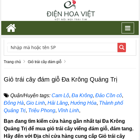
Toggl
navig
TÌM KIẾM
Trang chủ
Giỏ trái cây đám giỗ
Giỏ trái cây đám giỗ Đa Krông Quảng Trị
Quận/Huyện tags:
Cam Lộ
,
Đa Krông
,
Đảo Cồn cỏ
,
Đông Hà
,
Gio Linh
,
Hải Lăng
,
Hướng Hóa
,
Thành phố
Quảng Trị
,
Triệu Phong
,
Vĩnh Linh
,
Bạn đang tìm kiếm cửa hàng gần nhất tại Đa Krông
Quảng Trị để mua giỏ trái cây viếng đám giỗ, đám tang.
Hãy đến với Địa chỉ cửa hàng cung cấp Giỏ trái cây