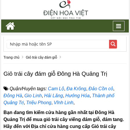
Toggl
navig
TÌM KIẾM
Trang chủ
Giỏ trái cây đám giỗ
Giỏ trái cây đám giỗ Đông Hà Quảng Trị
Quận/Huyện tags:
Cam Lộ
,
Đa Krông
,
Đảo Cồn cỏ
,
Đông Hà
,
Gio Linh
,
Hải Lăng
,
Hướng Hóa
,
Thành phố
Quảng Trị
,
Triệu Phong
,
Vĩnh Linh
,
Bạn đang tìm kiếm cửa hàng gần nhất tại Đông Hà
Quảng Trị để mua giỏ trái cây viếng đám giỗ, đám tang.
Hãy đến với Địa chỉ cửa hàng cung cấp Giỏ trái cây