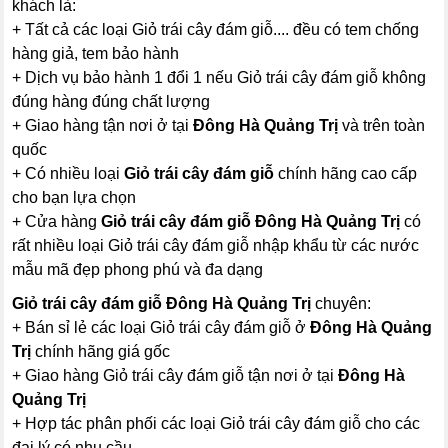
khách là:
+ Tất cả các loại Giỏ trái cây đám giỗ.... đều có tem chống
hàng giả, tem bảo hành
+ Dịch vụ bảo hành 1 đổi 1 nếu Giỏ trái cây đám giỗ không
đúng hàng đúng chất lượng
+ Giao hàng tận nơi ở tại
Đông Hà Quảng Trị
và trên toàn
quốc
+ Có nhiều loại
Giỏ trái cây đám giỗ
chính hãng cao cấp
cho bạn lựa chọn
+ Cửa hàng
Giỏ trái cây đám giỗ Đông Hà Quảng Trị
có
rất nhiều loại Giỏ trái cây đám giỗ nhập khẩu từ các nước
mẫu mã đẹp phong phú và đa dạng
Giỏ trái cây đám giỗ Đông Hà Quảng Trị
chuyên:
+ Bán sỉ lẻ các loại Giỏ trái cây đám giỗ ở
Đông Hà Quảng
Trị
chính hãng giá gốc
+ Giao hàng Giỏ trái cây đám giỗ tận nơi ở tại
Đông Hà
Quảng Trị
+ Hợp tác phân phối các loại Giỏ trái cây đám giỗ cho các
đại lý có nhu cầu