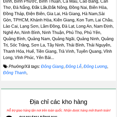
Định, Bình Phước, Bình Thuận, Cà Mau, Cao Bằng, Cần
Thơ, Đà Nẵng, Đắk Lắk,Đắk Nông, Đồng Nai, Biên Hòa,
Đồng Tháp, Điện Biên, Gia Lai, Hà Giang, Hà Nam,Sài
Gòn, TPHCM, Khánh Hòa, Kiên Giang, Kon Tum, Lai Châu,
Lào Cai, Lạng Sơn, Lâm Đồng, Đà Lạt, Long An, Nam Định,
Nghệ An, Ninh Bình, Ninh Thuận, Phú Thọ, Phú Yên,
Quảng Bình, Quảng Nam, Quảng Ngãi, Quảng Ninh, Quảng
Trị, Sóc Trăng, Sơn La, Tây Ninh, Thái Bình, Thái Nguyên,
Thanh Hóa, Huế, Tiền Giang, Trà Vinh, Tuyên Quang, Vĩnh
Long, Vĩnh Phúc, Yên Bái...
Phường/Xã tags:
Đông Giang
,
Đông Lễ
,
Đông Lương
,
Đông Thanh
,
Địa chỉ các kho hàng
Hỗ trợ giao hàng tận nơi trên toàn quốc. Nhận được hàng mới thanh toán!