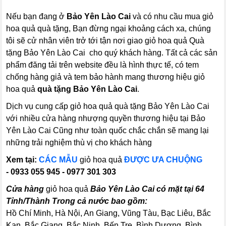
Nếu bạn đang ở
Bảo Yên Lào Cai
và có nhu cầu mua giỏ
hoa quả quà tặng, Bạn đừng ngại khoảng cách xa, chúng
tôi sẽ cử nhân viên trở tới tận nơi giao giỏ hoa quả Quà
tặng Bảo Yên Lào Cai cho quý khách hàng. Tất cả các sản
phẩm đăng tải trên website đều là hình thực tế, có tem
chống hàng giả và tem bảo hành mang thương hiệu giỏ
hoa quả
quà tặng Bảo Yên Lào Cai
.
Dịch vụ cung cấp giỏ hoa quả quà tặng Bảo Yên Lào Cai
với nhiều cửa hàng nhượng quyền thương hiệu tại Bảo
Yên Lào Cai Cũng như toàn quốc chắc chắn sẽ mang lại
những trải nghiệm thù vị cho khách hàng
Xem tại:
CÁC MẪU
giỏ hoa quả
ĐƯỢC ƯA CHUỘNG
- 0933 055 945 - 0977 301 303
Cửa hàng
giỏ hoa quả
Bảo Yên Lào Cai có mặt tại 64
Tỉnh/Thành Trong cả nước bao gồm:
Hồ Chí Minh, Hà Nội, An Giang, Vũng Tàu, Bạc Liêu, Bắc
Kạn, Bắc Giang, Bắc Ninh, Bến Tre, Bình Dương, Bình