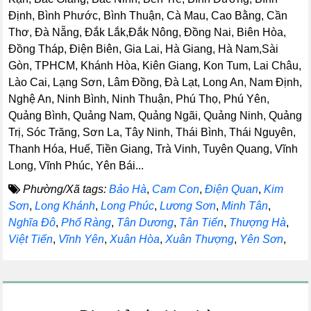
Định, Bình Phước, Bình Thuận, Cà Mau, Cao Bằng, Cần
Thơ, Đà Nẵng, Đắk Lắk,Đắk Nông, Đồng Nai, Biên Hòa,
Đồng Tháp, Điện Biên, Gia Lai, Hà Giang, Hà Nam,Sài
Gòn, TPHCM, Khánh Hòa, Kiên Giang, Kon Tum, Lai Châu,
Lào Cai, Lạng Sơn, Lâm Đồng, Đà Lạt, Long An, Nam Định,
Nghệ An, Ninh Bình, Ninh Thuận, Phú Thọ, Phú Yên,
Quảng Bình, Quảng Nam, Quảng Ngãi, Quảng Ninh, Quảng
Trị, Sóc Trăng, Sơn La, Tây Ninh, Thái Bình, Thái Nguyên,
Thanh Hóa, Huế, Tiền Giang, Trà Vinh, Tuyên Quang, Vĩnh
Long, Vĩnh Phúc, Yên Bái...
Phường/Xã tags:
Bảo Hà
,
Cam Con
,
Điện Quan
,
Kim
Sơn
,
Long Khánh
,
Long Phúc
,
Lương Sơn
,
Minh Tân
,
Nghĩa Đô
,
Phố Ràng
,
Tân Dương
,
Tân Tiến
,
Thượng Hà
,
Việt Tiến
,
Vĩnh Yên
,
Xuân Hòa
,
Xuân Thượng
,
Yên Sơn
,