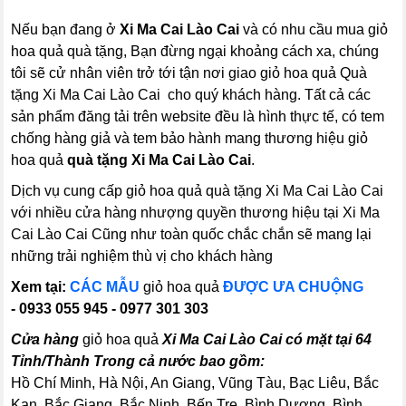
Nếu bạn đang ở
Xi Ma Cai Lào Cai
và có nhu cầu mua giỏ
hoa quả quà tặng, Bạn đừng ngại khoảng cách xa, chúng
tôi sẽ cử nhân viên trở tới tận nơi giao giỏ hoa quả Quà
tặng Xi Ma Cai Lào Cai cho quý khách hàng. Tất cả các
sản phẩm đăng tải trên website đều là hình thực tế, có tem
chống hàng giả và tem bảo hành mang thương hiệu giỏ
hoa quả
quà tặng Xi Ma Cai Lào Cai
.
Dịch vụ cung cấp giỏ hoa quả quà tặng Xi Ma Cai Lào Cai
với nhiều cửa hàng nhượng quyền thương hiệu tại Xi Ma
Cai Lào Cai Cũng như toàn quốc chắc chắn sẽ mang lại
những trải nghiệm thù vị cho khách hàng
Xem tại:
CÁC MẪU
giỏ hoa quả
ĐƯỢC ƯA CHUỘNG
- 0933 055 945 - 0977 301 303
Cửa hàng
giỏ hoa quả
Xi Ma Cai Lào Cai có mặt tại 64
Tỉnh/Thành Trong cả nước bao gồm:
Hồ Chí Minh, Hà Nội, An Giang, Vũng Tàu, Bạc Liêu, Bắc
Kạn, Bắc Giang, Bắc Ninh, Bến Tre, Bình Dương, Bình