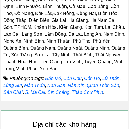
Định, Bình Phước, Bình Thuận, Cà Mau, Cao Bằng, Cần
Thơ, Đà Nẵng, Đắk Lắk,Đắk Nông, Đồng Nai, Biên Hòa,
Đồng Tháp, Điện Biên, Gia Lai, Hà Giang, Hà Nam,Sài
Gòn, TPHCM, Khánh Hòa, Kiên Giang, Kon Tum, Lai Châu,
Lào Cai, Lạng Sơn, Lâm Đồng, Đà Lạt, Long An, Nam Định,
Nghệ An, Ninh Bình, Ninh Thuận, Phú Thọ, Phú Yên,
Quảng Bình, Quảng Nam, Quảng Ngãi, Quảng Ninh, Quảng
Trị, Sóc Trăng, Sơn La, Tây Ninh, Thái Bình, Thái Nguyên,
Thanh Hóa, Huế, Tiền Giang, Trà Vinh, Tuyên Quang, Vĩnh
Long, Vĩnh Phúc, Yên Bái...
Phường/Xã tags:
Bản Mế
,
Cán Cấu
,
Cán Hồ
,
Lử Thẩn
,
Lùng Sui
,
Mản Thẩn
,
Nàn Sán
,
Nàn Xín
,
Quan Thần Sán
,
Sán Chải
,
Si Ma Cai
,
Sín Chéng
,
Thào Chư Phìn
,
Địa chỉ các kho hàng