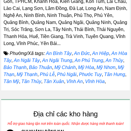
Gòn, TPHCM, Khánh Hòa, Kiên Giang, Kon Tum, Lai Châu,
Lào Cai, Lạng Sơn, Lâm Đồng, Đà Lạt, Long An, Nam Định,
Nghệ An, Ninh Bình, Ninh Thuận, Phú Thọ, Phú Yên,
Quảng Bình, Quảng Nam, Quảng Ngãi, Quảng Ninh, Quảng
Trị, Sóc Trăng, Sơn La, Tây Ninh, Thái Bình, Thái Nguyên,
Thanh Hóa, Huế, Tiền Giang, Trà Vinh, Tuyên Quang, Vĩnh
Long, Vĩnh Phúc, Yên Bái...
Phường/Xã tags:
An Bình Tây
,
An Đức
,
An Hiệp
,
An Hòa
Tây
,
An Ngãi Tây
,
An Ngãi Trung
,
An Phú Trung
,
An Thủy
,
Bảo Thạnh
,
Bảo Thuận
,
Mỹ Chánh
,
Mỹ Hòa
,
Mỹ Nhơn
,
Mỹ
Thạn
,
Mỹ Thạnh
,
Phú Lễ
,
Phú Ngãi
,
Phước Tuy
,
Tân Hưng
,
Tân Mỹ
,
Tân Thủy
,
Tân Xuân
,
Vĩnh An
,
Vĩnh Hòa
,
Địa chỉ các kho hàng
Hỗ trợ giao hàng tận nơi trên toàn quốc. Nhận được hàng mới thanh toán!