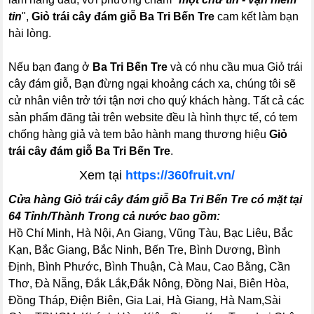
tin
",
Giỏ trái cây đám giỗ Ba Tri Bến Tre
cam kết làm bạn
hài lòng.
Nếu bạn đang ở
Ba Tri Bến Tre
và có nhu cầu mua Giỏ trái
cây đám giỗ, Bạn đừng ngại khoảng cách xa, chúng tôi sẽ
cử nhân viên trở tới tận nơi cho quý khách hàng. Tất cả các
sản phẩm đăng tải trên website đều là hình thực tế, có tem
chống hàng giả và tem bảo hành mang thương hiệu
Giỏ
trái cây đám giỗ Ba Tri Bến Tre
.
Xem tại
https://360fruit.vn/
Cửa hàng Giỏ trái cây đám giỗ Ba Tri Bến Tre có mặt tại
64 Tỉnh/Thành Trong cả nước bao gồm:
Hồ Chí Minh, Hà Nội, An Giang, Vũng Tàu, Bạc Liêu, Bắc
Kạn, Bắc Giang, Bắc Ninh, Bến Tre, Bình Dương, Bình
Định, Bình Phước, Bình Thuận, Cà Mau, Cao Bằng, Cần
Thơ, Đà Nẵng, Đắk Lắk,Đắk Nông, Đồng Nai, Biên Hòa,
Đồng Tháp, Điện Biên, Gia Lai, Hà Giang, Hà Nam,Sài