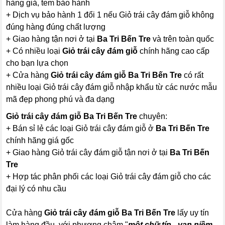
hàng giả, tem bảo hành
+ Dịch vụ bảo hành 1 đổi 1 nếu Giỏ trái cây đám giỗ không
đúng hàng đúng chất lượng
+ Giao hàng tận nơi ở tại
Ba Tri Bến Tre
và trên toàn quốc
+ Có nhiều loại
Giỏ trái cây đám giỗ
chính hãng cao cấp
cho bạn lựa chọn
+ Cửa hàng
Giỏ trái cây đám giỗ Ba Tri Bến Tre
có rất
nhiều loại Giỏ trái cây đám giỗ nhập khẩu từ các nước mẫu
mã đẹp phong phú và đa dạng
Giỏ trái cây đám giỗ Ba Tri Bến Tre
chuyên:
+ Bán sỉ lẻ các loại Giỏ trái cây đám giỗ ở
Ba Tri Bến Tre
chính hãng giá gốc
+ Giao hàng Giỏ trái cây đám giỗ tận nơi ở tại
Ba Tri Bến
Tre
+ Hợp tác phân phối các loại Giỏ trái cây đám giỗ cho các
đại lý có nhu cầu
Cửa hàng
Giỏ trái cây đám giỗ Ba Tri Bến Tre
lấy uy tín
làm hàng đầu, với phương châm "
một chữ tín - vạn niềm