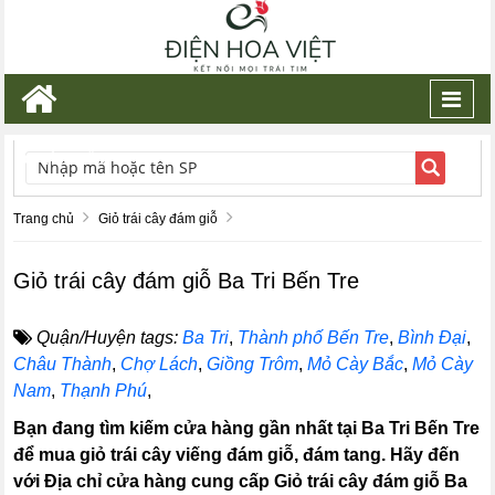
Toggl
navig
TÌM KIẾM
Trang chủ
Giỏ trái cây đám giỗ
Giỏ trái cây đám giỗ Ba Tri Bến Tre
Quận/Huyện tags:
Ba Tri
,
Thành phố Bến Tre
,
Bình Đại
,
Châu Thành
,
Chợ Lách
,
Giồng Trôm
,
Mỏ Cày Bắc
,
Mỏ Cày
Nam
,
Thạnh Phú
,
Bạn đang tìm kiếm cửa hàng gần nhất tại Ba Tri Bến Tre
để mua giỏ trái cây viếng đám giỗ, đám tang. Hãy đến
với Địa chỉ cửa hàng cung cấp Giỏ trái cây đám giỗ Ba