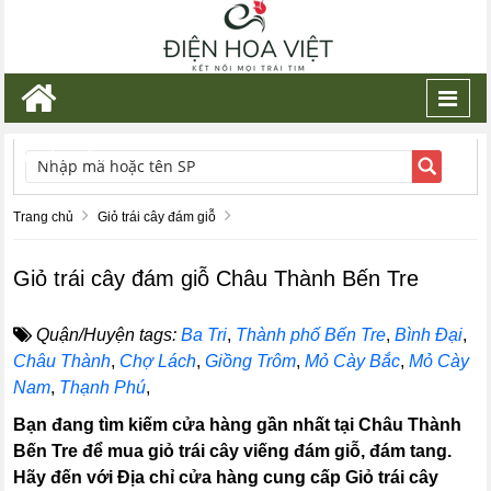
Toggl
navig
TÌM KIẾM
Trang chủ
Giỏ trái cây đám giỗ
Giỏ trái cây đám giỗ Châu Thành Bến Tre
Quận/Huyện tags:
Ba Tri
,
Thành phố Bến Tre
,
Bình Đại
,
Châu Thành
,
Chợ Lách
,
Giồng Trôm
,
Mỏ Cày Bắc
,
Mỏ Cày
Nam
,
Thạnh Phú
,
Bạn đang tìm kiếm cửa hàng gần nhất tại Châu Thành
Bến Tre để mua giỏ trái cây viếng đám giỗ, đám tang.
Hãy đến với Địa chỉ cửa hàng cung cấp Giỏ trái cây