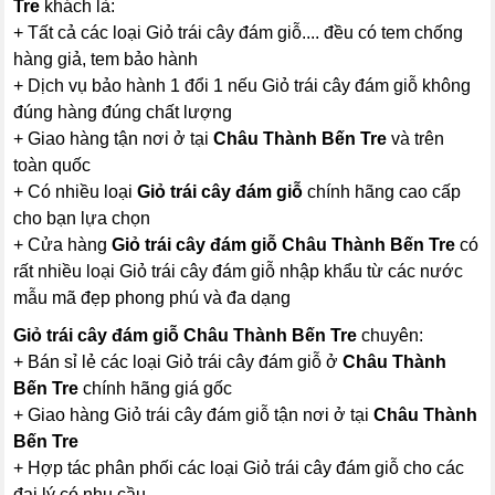
Tre
khách là:
+ Tất cả các loại Giỏ trái cây đám giỗ.... đều có tem chống
hàng giả, tem bảo hành
+ Dịch vụ bảo hành 1 đổi 1 nếu Giỏ trái cây đám giỗ không
đúng hàng đúng chất lượng
+ Giao hàng tận nơi ở tại
Châu Thành Bến Tre
và trên
toàn quốc
+ Có nhiều loại
Giỏ trái cây đám giỗ
chính hãng cao cấp
cho bạn lựa chọn
+ Cửa hàng
Giỏ trái cây đám giỗ Châu Thành Bến Tre
có
rất nhiều loại Giỏ trái cây đám giỗ nhập khẩu từ các nước
mẫu mã đẹp phong phú và đa dạng
Giỏ trái cây đám giỗ Châu Thành Bến Tre
chuyên:
+ Bán sỉ lẻ các loại Giỏ trái cây đám giỗ ở
Châu Thành
Bến Tre
chính hãng giá gốc
+ Giao hàng Giỏ trái cây đám giỗ tận nơi ở tại
Châu Thành
Bến Tre
+ Hợp tác phân phối các loại Giỏ trái cây đám giỗ cho các
đại lý có nhu cầu