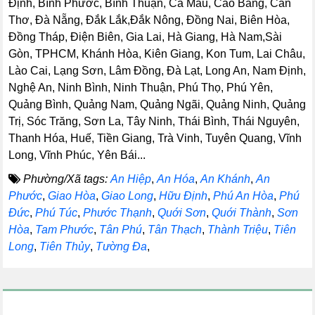
Định, Bình Phước, Bình Thuận, Cà Mau, Cao Bằng, Cần
Thơ, Đà Nẵng, Đắk Lắk,Đắk Nông, Đồng Nai, Biên Hòa,
Đồng Tháp, Điện Biên, Gia Lai, Hà Giang, Hà Nam,Sài
Gòn, TPHCM, Khánh Hòa, Kiên Giang, Kon Tum, Lai Châu,
Lào Cai, Lạng Sơn, Lâm Đồng, Đà Lạt, Long An, Nam Định,
Nghệ An, Ninh Bình, Ninh Thuận, Phú Thọ, Phú Yên,
Quảng Bình, Quảng Nam, Quảng Ngãi, Quảng Ninh, Quảng
Trị, Sóc Trăng, Sơn La, Tây Ninh, Thái Bình, Thái Nguyên,
Thanh Hóa, Huế, Tiền Giang, Trà Vinh, Tuyên Quang, Vĩnh
Long, Vĩnh Phúc, Yên Bái...
Phường/Xã tags:
An Hiệp
,
An Hóa
,
An Khánh
,
An
Phước
,
Giao Hòa
,
Giao Long
,
Hữu Định
,
Phú An Hòa
,
Phú
Đức
,
Phú Túc
,
Phước Thạnh
,
Quới Sơn
,
Quới Thành
,
Sơn
Hòa
,
Tam Phước
,
Tân Phú
,
Tân Thạch
,
Thành Triệu
,
Tiên
Long
,
Tiên Thủy
,
Tường Đa
,