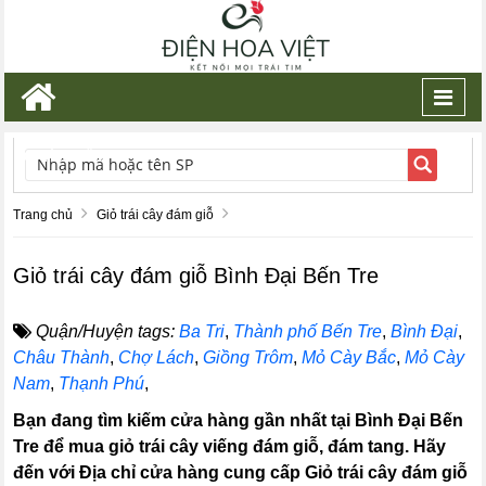
Toggl
navig
TÌM KIẾM
Trang chủ
Giỏ trái cây đám giỗ
Giỏ trái cây đám giỗ Bình Đại Bến Tre
Quận/Huyện tags:
Ba Tri
,
Thành phố Bến Tre
,
Bình Đại
,
Châu Thành
,
Chợ Lách
,
Giồng Trôm
,
Mỏ Cày Bắc
,
Mỏ Cày
Nam
,
Thạnh Phú
,
Bạn đang tìm kiếm cửa hàng gần nhất tại Bình Đại Bến
Tre để mua giỏ trái cây viếng đám giỗ, đám tang. Hãy
đến với Địa chỉ cửa hàng cung cấp Giỏ trái cây đám giỗ