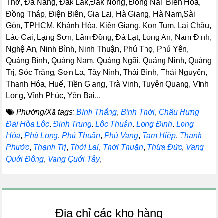
Thơ, Đà Nẵng, Đắk Lắk,Đắk Nông, Đồng Nai, Biên Hòa,
Đồng Tháp, Điện Biên, Gia Lai, Hà Giang, Hà Nam,Sài
Gòn, TPHCM, Khánh Hòa, Kiên Giang, Kon Tum, Lai Châu,
Lào Cai, Lạng Sơn, Lâm Đồng, Đà Lạt, Long An, Nam Định,
Nghệ An, Ninh Bình, Ninh Thuận, Phú Thọ, Phú Yên,
Quảng Bình, Quảng Nam, Quảng Ngãi, Quảng Ninh, Quảng
Trị, Sóc Trăng, Sơn La, Tây Ninh, Thái Bình, Thái Nguyên,
Thanh Hóa, Huế, Tiền Giang, Trà Vinh, Tuyên Quang, Vĩnh
Long, Vĩnh Phúc, Yên Bái...
Phường/Xã tags:
Bình Thắng
,
Bình Thới
,
Châu Hưng
,
Đại Hòa Lộc
,
Định Trung
,
Lộc Thuận
,
Long Định
,
Long
Hòa
,
Phú Long
,
Phú Thuận
,
Phú Vang
,
Tam Hiệp
,
Thạnh
Phước
,
Thạnh Trị
,
Thới Lai
,
Thới Thuận
,
Thừa Đức
,
Vang
Quới Đông
,
Vang Quới Tây
,
Địa chỉ các kho hàng