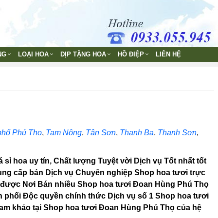
NG
LOẠI HOA
DỊP TẶNG HOA
HỒ ĐIỆP
LIÊN HỆ
phố Phú Thọ
,
Tam Nông
,
Tân Sơn
,
Thanh Ba
,
Thanh Sơn
,
ỉ hoa uy tín, Chất lượng Tuyệt vời Dịch vụ Tốt nhất tốt
 Cung cấp bán Dịch vụ Chuyên nghiệp Shop hoa tươi trực
ìm được Nơi Bán nhiều Shop hoa tươi Đoan Hùng Phú Thọ
n phối Độc quyền chính thức Dịch vụ số 1 Shop hoa tươi
 tham khảo tại Shop hoa tươi Đoan Hùng Phú Thọ của hệ