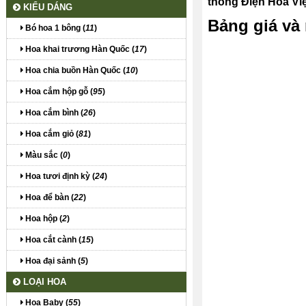
thống Điện Hoa Việ
KIỂU DÁNG
Bảng giá và
Bó hoa 1 bông (
11
)
Hoa khai trương Hàn Quốc (
17
)
Hoa chia buồn Hàn Quốc (
10
)
Hoa cắm hộp gỗ (
95
)
Hoa cắm bình (
26
)
Hoa cắm giỏ (
81
)
Màu sắc (
0
)
Hoa tươi định kỳ (
24
)
Hoa để bàn (
22
)
Hoa hộp (
2
)
Hoa cắt cành (
15
)
Hoa đại sảnh (
5
)
LOẠI HOA
Hoa Baby (
55
)