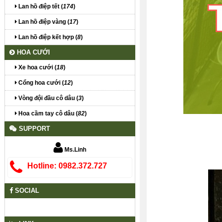
Lan hồ điệp tết (
174
)
Lan hồ điệp vàng (
17
)
Lan hồ điệp kết hợp (
8
)
HOA CƯỚI
Xe hoa cưới (
18
)
Cổng hoa cưới (
12
)
Vòng đội đầu cô dâu (
3
)
Hoa cầm tay cô dâu (
82
)
SUPPORT
Ms.Linh
Hotline: 0982.372.727
SOCIAL