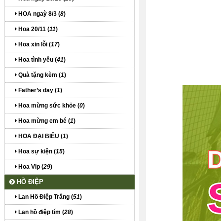
HOA ngaỳ 8/3 (
8
)
Hoa 20/11 (
11
)
Hoa xin lỗi (
17
)
Hoa tình yêu (
41
)
Quà tặng kèm (
1
)
Father’s day (
1
)
Hoa mừng sức khỏe (
0
)
Hoa mừng em bé (
1
)
HOA ĐẠI BIỂU (
1
)
Hoa sự kiện (
15
)
Hoa Vip (
29
)
HỒ ĐIỆP
Lan Hồ Điệp Trắng (
51
)
Lan hồ điệp tím (
28
)