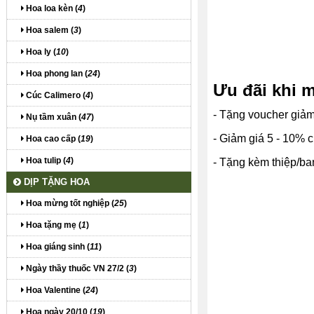
Hoa loa kèn (
4
)
Hoa salem (
3
)
Hoa ly (
10
)
Hoa phong lan (
24
)
Ưu đãi khi 
Cúc Calimero (
4
)
- Tặng voucher giả
Nụ tầm xuân (
47
)
- Giảm giá 5 - 10%
Hoa cao cấp (
19
)
Hoa tulip (
4
)
- Tặng kèm thiệp/b
DỊP TẶNG HOA
Hoa mừng tốt nghiệp (
25
)
Hoa tặng mẹ (
1
)
Hoa giáng sinh (
11
)
Ngày thầy thuốc VN 27/2 (
3
)
Hoa Valentine (
24
)
Hoa ngày 20/10 (
19
)