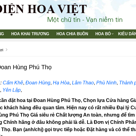
NG
HOA KHAI TRƯƠNG
HOA CHIA BUỒN
HOA BÓ
KIỂU DÁ
ơi
Đoan Hùng Phú Thọ
:
Cẩm Khê
,
Đoan Hùng
,
Hạ Hòa
,
Lâm Thao
,
Phù Ninh
,
Thành 
,
Yên Lập
,
ần đặt hoa tại Đoan Hùng Phú Thọ, Chọn lựa Cửa hàng Giá s
các khách hàng đều quan tâm. Hiện nay có rất nhiều Đại lý
Hùng Phú Thọ Giá siêu rẻ Chất lượng An toàn, nhưng để t
g Chính hãng ở đâu không phải là dễ. Là Đơn vị Chính Phâ
Thọ. Bạn (anh/chị) gọi trực tiếp hoặc Đặt hàng và có thể