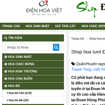
TRANG CHỦ
HOA SINH NHẬT
GIỎ TRÁI CÂY
HOA CHÚC MỪ
TÌM KIẾM
Trang chủ
Shop hoa tư
Shop hoa tươi 
HOA SINH NHẬT
Quận/Huyện tags
HOA CHÚC MỪNG
Thanh Thủy
,
Việt Trì
HOA KHAI TRƯƠNG
Có phải bạn đang c
HOA CHIA BUỒN
là điều mà tất cả 
HOA BÓ
tuyến ở tại Đoan 
Hoa bó tròn (
215
)
uy tín cao cấp Hàn
tại Đoan Hùng Phú 
Hoa bó dài (
25
)