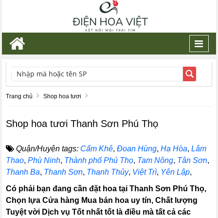
Toggl
navig
TÌM KIẾM
Trang chủ
Shop hoa tươi
Shop hoa tươi Thanh Sơn Phú Thọ
Quận/Huyện tags:
Cẩm Khê
,
Đoan Hùng
,
Hạ Hòa
,
Lâm
Thao
,
Phù Ninh
,
Thành phố Phú Thọ
,
Tam Nông
,
Tân Sơn
,
Thanh Ba
,
Thanh Sơn
,
Thanh Thủy
,
Việt Trì
,
Yên Lập
,
Có phải bạn đang cần đặt hoa tại Thanh Sơn Phú Thọ,
Chọn lựa Cửa hàng Mua bán hoa uy tín, Chất lượng
Tuyệt vời Dịch vụ Tốt nhất tốt là điều mà tất cả các