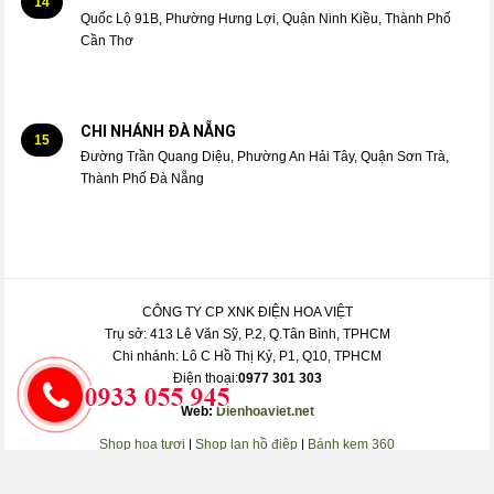
14
Quốc Lộ 91B, Phường Hưng Lợi, Quận Ninh Kiều, Thành Phố
Cần Thơ
CHI NHÁNH ĐÀ NẴNG
15
Đường Trần Quang Diệu, Phường An Hải Tây, Quận Sơn Trà,
Thành Phố Đà Nẵng
CÔNG TY CP XNK ĐIỆN HOA VIỆT
Trụ sở: 413 Lê Văn Sỹ, P.2, Q.Tân Bình, TPHCM
Chi nhánh: Lô C Hồ Thị Kỷ, P1, Q10, TPHCM
Điện thoại:
0977 301 303
Web:
Dienhoaviet.net
Shop hoa tươi
|
Shop lan hồ điệp
|
Bánh kem 360
Lan hồ điệp giá rẻ
|
360 Fruit
|
King Fruit