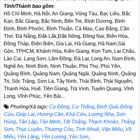
Tỉnh/Thành bao gồm:
Hồ Chí Minh, Hà Nội, An Giang, Vũng Tàu, Bạc Liêu, Bắc
Kạn, Bắc Giang, Bắc Ninh, Bến Tre, Bình Dương, Bình
Định, Bình Phước, Bình Thuận, Cà Mau, Cao Bằng, Cần
Thơ, Đà Nẵng, Đắk Lắk,Đắk Nông, Đồng Nai, Biên Hòa,
Đồng Tháp, Điện Biên, Gia Lai, Hà Giang, Hà Nam,Sài
Gòn, TPHCM, Khánh Hòa, Kiên Giang, Kon Tum, Lai Châu,
Lào Cai, Lạng Sơn, Lâm Đồng, Đà Lạt, Long An, Nam Định,
Nghệ An, Ninh Bình, Ninh Thuận, Phú Thọ, Phú Yên,
Quảng Bình, Quảng Nam, Quảng Ngãi, Quảng Ninh, Quảng
Trị, Sóc Trăng, Sơn La, Tây Ninh, Thái Bình, Thái Nguyên,
Thanh Hóa, Huế, Tiền Giang, Trà Vinh, Tuyên Quang, Vĩnh
Long, Vĩnh Phúc, Yên Bái...
Phường/Xã tags:
Cự Đồng
,
Cự Thắng
,
Địch Quả
,
Đông
Cửu
,
Giáp Lai
,
Hương Cần
,
Khả Cửu
,
Lương Nha
,
Sơn
Hùng
,
Tân Lập
,
Tân Minh
,
Tất Thắng
,
Thạch Khoán
,
Thắng
Sơn
,
Thục Luyện
,
Thượng Cửu
,
Tinh Nhuệ
,
Văn Miếu
,
Võ
Miếu
,
Yên Lãng
,
Yên Lương
,
Yên Sơn
,