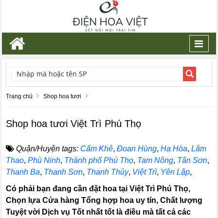
Toggl
navig
TÌM KIẾM
Trang chủ
Shop hoa tươi
Shop hoa tươi Việt Trì Phú Thọ
Quận/Huyện tags:
Cẩm Khê
,
Đoan Hùng
,
Hạ Hòa
,
Lâm
Thao
,
Phù Ninh
,
Thành phố Phú Thọ
,
Tam Nông
,
Tân Sơn
,
Thanh Ba
,
Thanh Sơn
,
Thanh Thủy
,
Việt Trì
,
Yên Lập
,
Có phải bạn đang cần đặt hoa tại Việt Trì Phú Thọ,
Chọn lựa Cửa hàng Tổng hợp hoa uy tín, Chất lượng
Tuyệt vời Dịch vụ Tốt nhất tốt là điều mà tất cả các