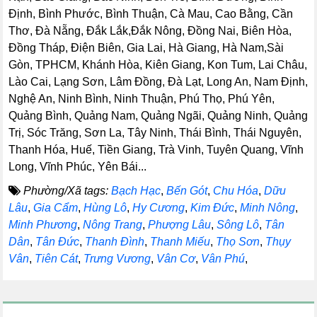
Định, Bình Phước, Bình Thuận, Cà Mau, Cao Bằng, Cần
Thơ, Đà Nẵng, Đắk Lắk,Đắk Nông, Đồng Nai, Biên Hòa,
Đồng Tháp, Điện Biên, Gia Lai, Hà Giang, Hà Nam,Sài
Gòn, TPHCM, Khánh Hòa, Kiên Giang, Kon Tum, Lai Châu,
Lào Cai, Lạng Sơn, Lâm Đồng, Đà Lạt, Long An, Nam Định,
Nghệ An, Ninh Bình, Ninh Thuận, Phú Thọ, Phú Yên,
Quảng Bình, Quảng Nam, Quảng Ngãi, Quảng Ninh, Quảng
Trị, Sóc Trăng, Sơn La, Tây Ninh, Thái Bình, Thái Nguyên,
Thanh Hóa, Huế, Tiền Giang, Trà Vinh, Tuyên Quang, Vĩnh
Long, Vĩnh Phúc, Yên Bái...
Phường/Xã tags:
Bạch Hạc
,
Bến Gót
,
Chu Hóa
,
Dữu
Lâu
,
Gia Cẩm
,
Hùng Lô
,
Hy Cương
,
Kim Đức
,
Minh Nông
,
Minh Phương
,
Nông Trang
,
Phượng Lâu
,
Sông Lô
,
Tân
Dân
,
Tân Đức
,
Thanh Đình
,
Thanh Miếu
,
Thọ Sơn
,
Thụy
Vân
,
Tiên Cát
,
Trưng Vương
,
Vân Cơ
,
Vân Phú
,