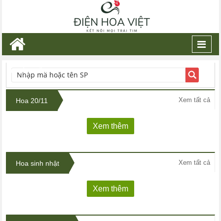
Toggl
navig
TÌM KIẾM
Xem tất cả
Hoa 20/11
Xem thêm
Xem tất cả
Hoa sinh nhật
Xem thêm